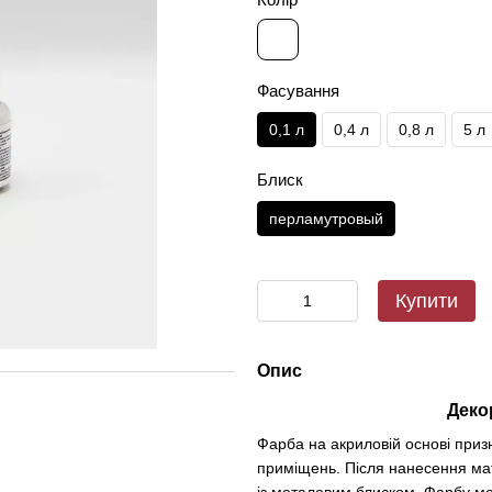
Фасування
0,1 л
0,4 л
0,8 л
5 л
Блиск
перламутровый
Купити
Опис
Деко
Фарба на акриловій основі приз
приміщень. Після нанесення мат