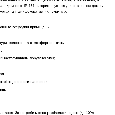
на наносити на бетон, цеглу та інші мінеральні основи, а
тал. Крім того, ІР-161 використовується для створення декору
урках та інших декоративних покриттях.
зовні та всередині приміщень;
тури, вологості та атмосферного тиску;
ь;
з застосуванням побутової хімії;
ал;
дгезією до основи нанесення;
вищ;
ристання. За потреби можна розбавляти водою (до 10%).