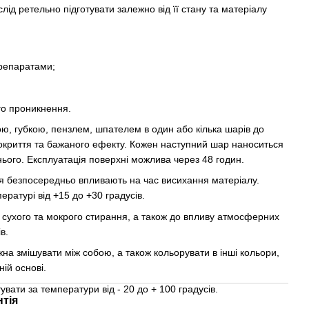
д ретельно підготувати залежно від її стану та матеріалу
репаратами;
го проникнення.
ю, губкою, пензлем, шпателем в один або кілька шарів до
окриття та бажаного ефекту. Кожен наступний шар наноситься
нього. Експлуатація поверхні можлива через 48 годин.
ря безпосередньо впливають на час висихання матеріалу.
ратурі від +15 до +30 градусів.
о сухого та мокрого стирання, а також до впливу атмосферних
в.
жна змішувати між собою, а також кольорувати в інші кольори,
ій основі.
вати за температури від - 20 до + 100 градусів.
нтія