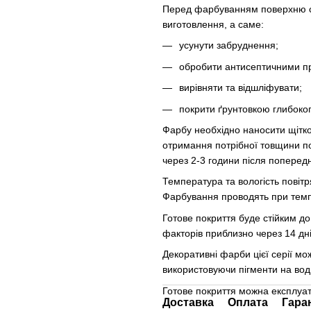
Перед фарбуванням поверхню слі
виготовлення, а саме:
усунути забруднення;
обробити антисептичними п
вирівняти та відшліфувати;
покрити ґрунтовкою глибоко
Фарбу необхідно наносити щітко
отримання потрібної товщини п
через 2-3 години після поперед
Температура та вологість повіт
Фарбування проводять при темпе
Готове покриття буде стійким д
факторів приблизно через 14 дні
Декоративні фарби цієї серії мо
використовуючи пігменти на водн
Готове покриття можна експлуату
Доставка
Оплата
Гара