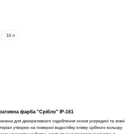
10 л
ративна фарба "Срібло" ІР-161
начена для декоративного оздоблення основ усередині та зовні
еріал утворює на поверхні водостійку плівку срібного кольору