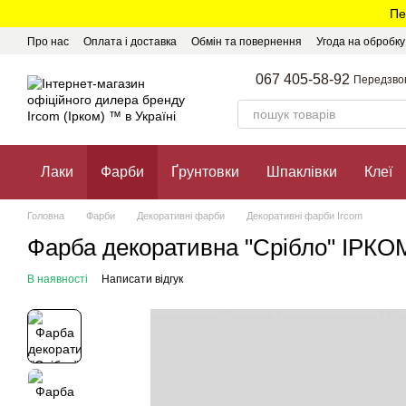
Перейти до основного контенту
Пе
Про нас
Оплата і доставка
Обмін та повернення
Угода на обробк
067 405-58-92
Передзво
Лаки
Фарби
Ґрунтовки
Шпаклівки
Клеї
Головна
Фарби
Декоративні фарби
Декоративні фарби Ircom
Фарба декоративна "Срібло" ІРКОМ 
В наявності
Написати відгук