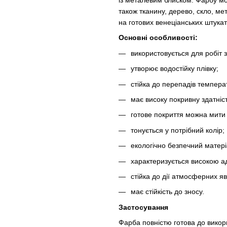
із металевим блиском. Фарбу мож
також тканину, дерево, скло, ме
на готових венеціанських штукат
Основні особливості:
використовується для робіт 
утворює водостійку плівку;
стійка до перепадів темпера
має високу покривну здатніст
готове покриття можна мити і
тонується у потрібний колір;
екологічно безпечний матері
характеризується високою а
стійка до дії атмосферних я
має стійкість до зносу.
Застосування
Фарба повністю готова до вико