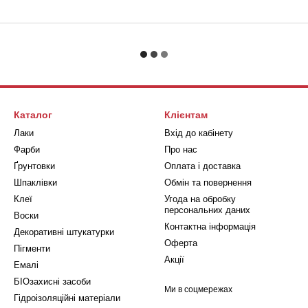
Каталог
Клієнтам
Лаки
Вхід до кабінету
Фарби
Про нас
Ґрунтовки
Оплата і доставка
Шпаклівки
Обмін та повернення
Клеї
Угода на обробку
персональних даних
Воски
Контактна інформація
Декоративні штукатурки
Оферта
Пігменти
Акції
Емалі
БIOзахисні засоби
Ми в соцмережах
Гідроізоляційні матеріали