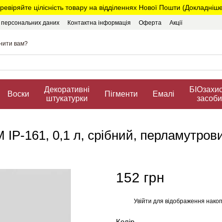
ревіряйте цілісність товару на відділеннях Нової Пошти (Докладніше.
у персональних даних
Контактна інформація
Оферта
Акції
нити вам?
Декоративні
БIOзахис
Воски
Пігменти
Емалі
штукатурки
засоби
ІР-161, 0,1 л, срібний, перламутров
152 грн
Увійти
для відображення накоп
%
Колір