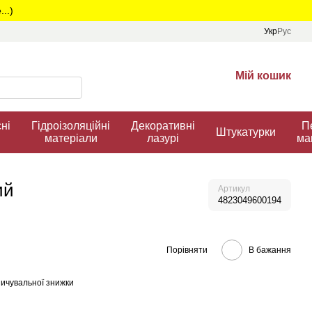
..)
Укр
Рус
Мій кошик
ні
Гідроізоляційні
Декоративні
П
Штукатурки
матеріали
лазурі
ма
ий
Артикул
4823049600194
Порівняти
В бажання
ичувальної знижки