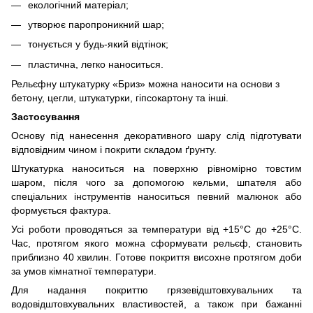
екологічний матеріал;
утворює паропроникний шар;
тонується у будь-який відтінок;
пластична, легко наноситься.
Рельєфну штукатурку «Бриз» можна наносити на основи з
бетону, цегли, штукатурки, гіпсокартону та інші.
Застосування
Основу під нанесення декоративного шару слід підготувати
відповідним чином і покрити складом ґрунту.
Штукатурка наноситься на поверхню рівномірно товстим
шаром, після чого за допомогою кельми, шпателя або
спеціальних інструментів наноситься певний малюнок або
формується фактура.
Усі роботи проводяться за температури від +15°С до +25°С.
Час, протягом якого можна сформувати рельєф, становить
приблизно 40 хвилин. Готове покриття висохне протягом доби
за умов кімнатної температури.
Для надання покриттю грязевідштовхувальних та
водовідштовхувальних властивостей, а також при бажанні