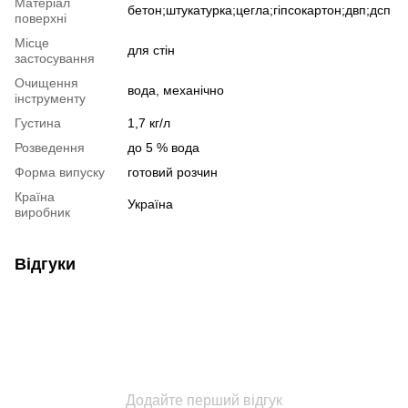
Матеріал
бетон;штукатурка;цегла;гіпсокартон;двп;дсп
поверхні
Місце
для стін
застосування
Очищення
вода, механічно
інструменту
Густина
1,7 кг/л
Розведення
до 5 % вода
Форма випуску
готовий розчин
Країна
Україна
виробник
Відгуки
Додайте перший відгук