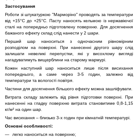
Застосування
Роботи зі штукатуркою "Марморіно" проводять за температури
від +15°С до +25°С. Пасту наносять кельмою із нержавіючої
сталі на попередньо підготовлену поверхню. Для досягнення
бажаного ефекту склад слід нанести у 2 шари.
Перший шар наноситься з одночасним рівномірним
розподілом на поверхні. При нанесенні другого шару слід
залишати невеликі перепустки, які у висохлому вигляді
нагадуватимуть вищерблини на старому мармурі.
Кожен наступний шар наноситься лише після висихання
попереднього, а саме через 3-5 годин, залежно від
температури та вологості повітря.
Частини для досягнення більшого ефекту можна зашліфувати.
Витрата складу залежить від рівня підготовки поверхні. При
нанесенні на гладку поверхню витрата становитиме 0,8-1,15
кг/м² на один шар.
Час висихання – близько 3-х годин при кімнатній температурі.
Основні особливості:
легко наноситься на поверхню;