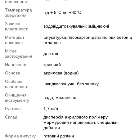
нанесення
Температура
від + 5°С до +30°С
зберігання
Захисні
водовідштовхувальні; зміцнюючі
властивості
Матеріал
штукатурка;гіпсокартон;двп;гіпс;пвх;бетон;ц
поверхні
егла;дсп
Місце
для стін
застосування
Нанесення
криючий
Основа
акрилова (водна)
Особливі
швидкосохнуча; без запаху
властивості
Очищення
вода, механічно
інструменту
Густина
1,7 кг/л
Склад
дисперсія акрилового полімеру,
мармуровий наповнювач, спеціальні
добавки.
Форма випуску
готовий розчин