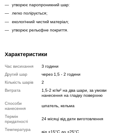
утворює паропроникний шар:
легко полірується;
екологічний чистий матеріал;
утворює рельєфне покриття.
Характеристики
Час висихання
3 години
Другий шар
через 1,5 - 2 години
Кількість шарів
2
Витрата
1,5-2 кг/м² на два шари, за умови
нанесення на гладку поверхню
Способи
шпатель, кельма
нанесення
Термін
24 місяці від дати виготовлення
придатності
Температура
від +15°С до +25°С