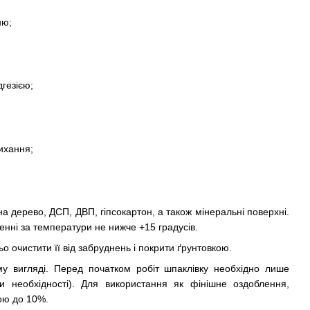
ню;
гезією;
ихання;
дерево, ДСП, ДВП, гіпсокартон, а також мінеральні поверхні.
енні за температури не нижче +15 градусів.
ьо очистити її від забруднень і покрити ґрунтовкою.
му вигляді. Перед початком робіт шпаклівку необхідно лише
и необхідності). Для використання як фінішне оздоблення,
ою до 10%.