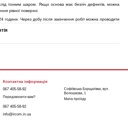
лід тонким шаром. Якщо основа має безліч дефектів, можна
ення рівної поверхні.
4 години. Через добу після закінчення робіт можна проводити
нтія
Контактна інформація
067 405-58-92
Софіївська Борщагівка, вул.
Волошкова, 1
Передзвонити вам?
Мапа проїзду
067 405-58-92
info@ircom.in.ua