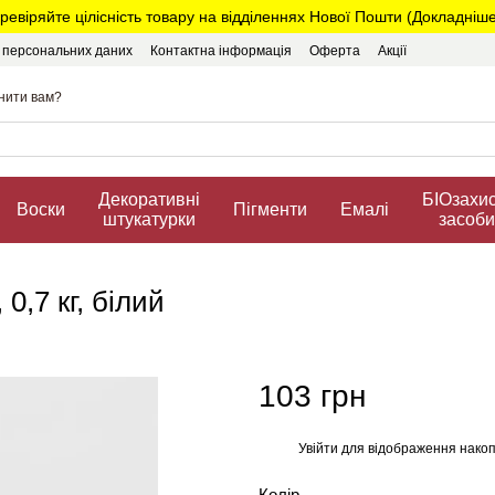
ревіряйте цілісність товару на відділеннях Нової Пошти (Докладніше.
у персональних даних
Контактна інформація
Оферта
Акції
нити вам?
Декоративні
БIOзахис
Воски
Пігменти
Емалі
штукатурки
засоби
0,7 кг, білий
103 грн
Увійти
для відображення накоп
%
Колір