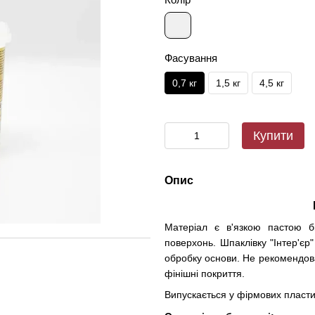
Фасування
0,7 кг
1,5 кг
4,5 кг
Купити
Опис
Матеріал є в'язкою пастою б
поверхонь. Шпаклівку "Інтер'єр
обробку основи. Не рекомендова
фінішні покриття.
Випускається у фірмових пласти