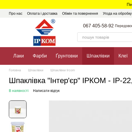
Перейти до основного контенту
Пе
Про нас
Оплата і доставка
Обмін та повернення
Угода на обробк
067 405-58-92
Передзво
Лаки
Фарби
Ґрунтовки
Шпаклівки
Клеї
Головна
Шпаклівки
Шпаклівки Ircom
Шпаклівка "Інтер'єр" ІРКОМ - ІР-22, 
В наявності
Написати відгук