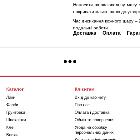
Наносити шпаклювальну масу с
покривати кілька шарів до утвор
Час висихання кожного шару – 2
подальші роботи.
Доставка
Оплата
Гара
Каталог
Клієнтам
Лаки
Вхід до кабінету
Фарби
Про нас
Ґрунтовки
Оплата і доставка
Шпаклівки
Обмін та повернення
Клеї
Угода на обробку
персональних даних
Воски
Контактна інформація