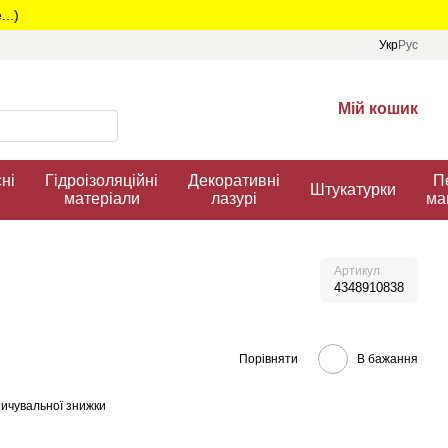
..)
Укр
Рус
Мій кошик
ні
Гідроізоляційні
Декоративні
П
Штукатурки
матеріали
лазурі
ма
Артикул
4348910838
Порівняти
В бажання
ичувальної знижки