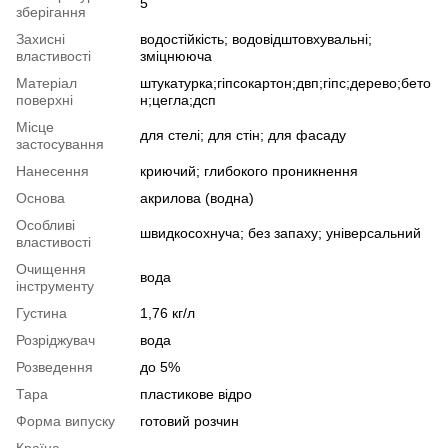
5
зберігання
Захисні
водостійкість; водовідштовхувальні;
властивості
зміцнююча
Матеріал
штукатурка;гіпсокартон;двп;гіпс;дерево;бето
поверхні
н;цегла;дсп
Місце
для стелі; для стін; для фасаду
застосування
Нанесення
криючий; глибокого проникнення
Основа
акрилова (водна)
Особливі
швидкосохнуча; без запаху; універсальний
властивості
Очищення
вода
інструменту
Густина
1,76 кг/л
Розріджувач
вода
Розведення
до 5%
Тара
пластикове відро
Форма випуску
готовий розчин
Країна