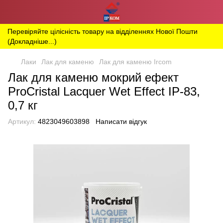
Перевіряйте цілісність товару на відділеннях Нової Пошти
(Докладніше...)
Лаки
Лак для каменю
Лак для каменю Ircom
Лак для каменю мокрий ефект
ProCristal Lacquer Wet Effect IР-83,
0,7 кг
Артикул:
4823049603898
Написати відгук