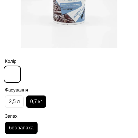
Колір
Фасування
2,5 л
0,7 кг
Запах
без запаха