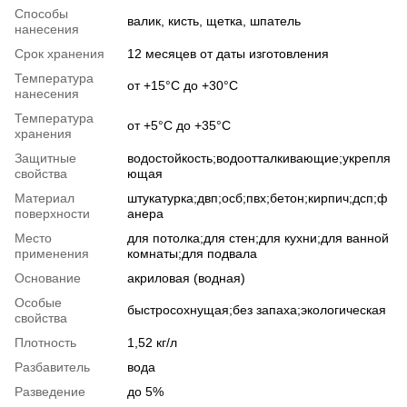
Способы
валик, кисть, щетка, шпатель
нанесения
Срок хранения
12 месяцев от даты изготовления
Температура
от +15°С до +30°С
нанесения
Температура
от +5°С до +35°С
хранения
Защитные
водостойкость;водоотталкивающие;укрепля
свойства
ющая
Материал
штукатурка;двп;осб;пвх;бетон;кирпич;дсп;ф
поверхности
анера
Место
для потолка;для стен;для кухни;для ванной
применения
комнаты;для подвала
Основание
акриловая (водная)
Особые
быстросохнущая;без запаха;экологическая
свойства
Плотность
1,52 кг/л
Разбавитель
вода
Разведение
до 5%