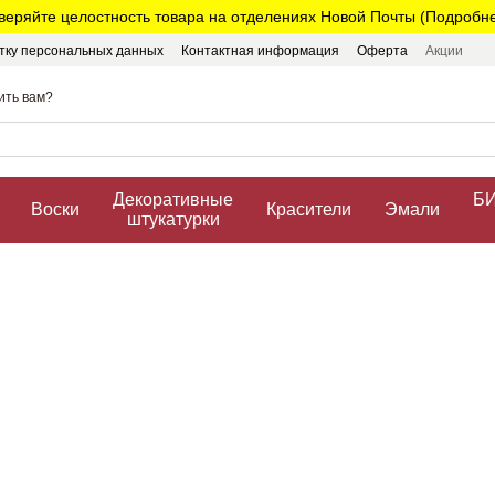
веряйте целостность товара на отделениях Новой Почты (Подробнее
тку персональных данных
Контактная информация
Оферта
Акции
ить вам?
Декоративные
БИ
Воски
Красители
Эмали
штукатурки