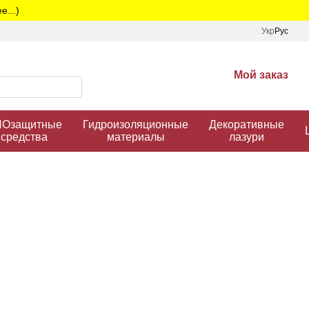
...)
Укр
Рус
Мой заказ
Озащитные
Гидроизоляционные
Декоративные
средства
материалы
лазури