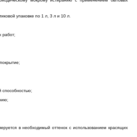
ериодическому мокрому истиранию с применением бытовых
ковой упаковке по 1 л, 3 л и 10 л.
 работ;
покрытие;
й способностью;
нию;
еруется в необходимый оттенок с использованием красящих