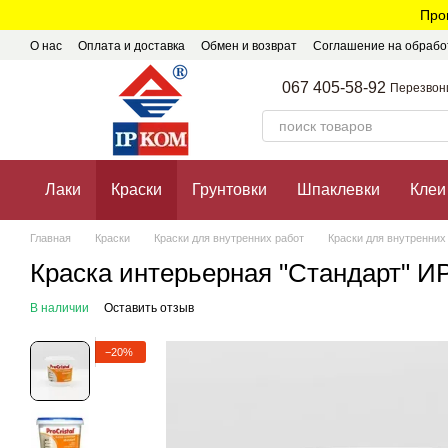
Перейти к основному контенту
Про
О нас
Оплата и доставка
Обмен и возврат
Соглашение на обрабо
067 405-58-92
Перезвон
Лаки
Краски
Грунтовки
Шпаклевки
Клеи
Главная
Краски
Краски для внутренних работ
Краски для внутренних
Краска интерьерная "Стандарт" ИР
В наличии
Оставить отзыв
−20%