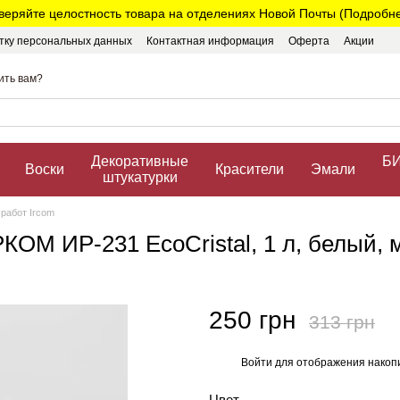
веряйте целостность товара на отделениях Новой Почты (Подробнее
тку персональных данных
Контактная информация
Оферта
Акции
ить вам?
Декоративные
БИ
Воски
Красители
Эмали
штукатурки
 работ Ircom
КОМ ИР-231 EcoCristal, 1 л, белый,
250 грн
313 грн
Войти
для отображения накопи
%
Цвет