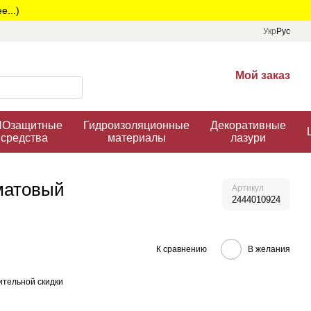
...)
Укр
Рус
Мой заказ
Озащитные
Гидроизоляционные
Декоративные
средства
материалы
лазури
 матовый
Артикул
2444010924
К сравнению
В желания
тельной скидки