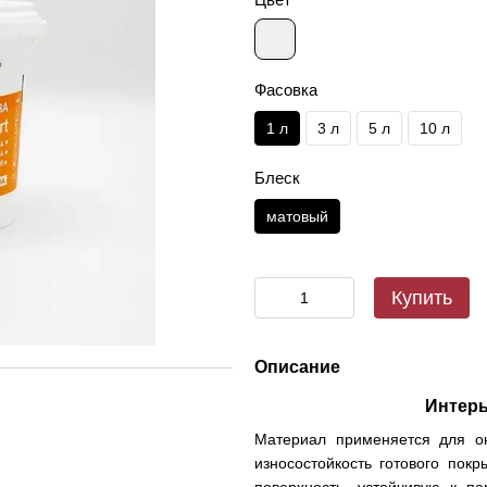
Фасовка
1 л
3 л
5 л
10 л
Блеск
матовый
Купить
Описание
Интерь
Материал применяется для ок
износостойкость готового пок