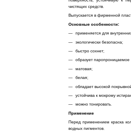
поверхность, устойчивую к п
чистящих средств.
Выпускается в фирменной пласти
Основные особенности:
применяется для внутренних
экологически безопасна;
быстро сохнет;
образует паропроницаемое 
матовая;
белая;
обладает высокой покрывно
устойчива к мокрому истира
можно тонировать.
Применение
Перед применением краска кол
водных пигментов.