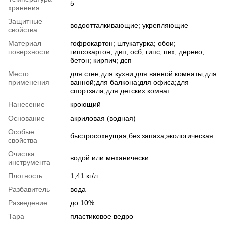
5
хранения
Защитные
водоотталкивающие; укрепляющие
свойства
Материал
гофрокартон; штукатурка; обои;
поверхности
гипсокартон; двп; осб; гипс; пвх; дерево;
бетон; кирпич; дсп
Место
для стен;для кухни;для ванной комнаты;для
применения
ванной;для балкона;для офиса;для
спортзала;для детских комнат
Нанесение
кроющий
Основание
акриловая (водная)
Особые
быстросохнущая;без запаха;экологическая
свойства
Очистка
водой или механически
инструмента
Плотность
1,41 кг/л
Разбавитель
вода
Разведение
до 10%
Тара
пластиковое ведро