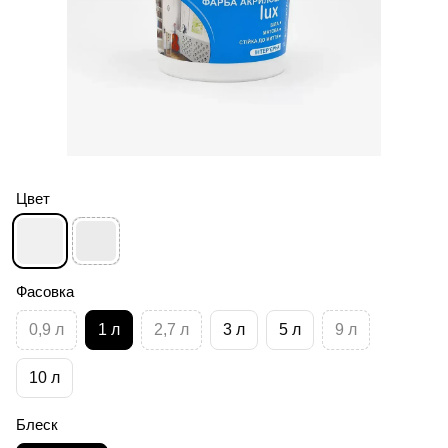
Цвет
Фасовка
0,9 л
1 л
2,7 л
3 л
5 л
9 л
10 л
Блеск