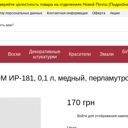
веряйте целостность товара на отделениях Новой Почты (Подробнее
тку персональных данных
Контактная информация
Оферта
Акции
ить вам?
Декоративные
БИ
Воски
Красители
Эмали
штукатурки
М ИР-181, 0,1 л, медный, перламутр
170 грн
Войти
для отображения накопи
%
Цвет