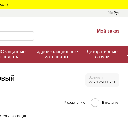
...)
Укр
Рус
Мой заказ
Озащитные
Гидроизоляционные
Декоративные
средства
материалы
лазури
овый
Артикул
4823049600231
К сравнению
В желания
тельной скидки