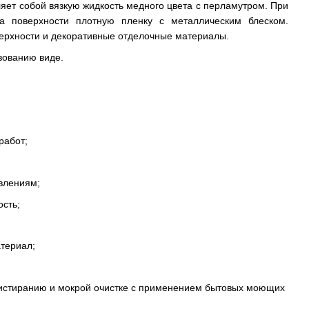
ет собой вязкую жидкость медного цвета с перламутром. При
а поверхности плотную пленку с металлическим блеском.
ерхности и декоративные отделочные материалы.
зованию виде.
работ;
влениям;
сть;
териал;
 истиранию и мокрой очистке с применением бытовых моющих