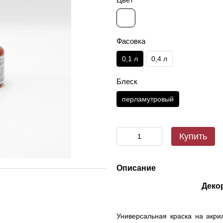
Фасовка
0,1 л
0,4 л
Блеск
перламутровый
Купить
Описание
Деко
Универсальная краска на акри